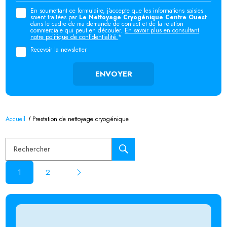
En soumettant ce formulaire, j'accepte que les informations saisies
soient traitées par
Le Nettoyage Cryogénique Centre Ouest
dans le cadre de ma demande de contact et de la relation
commerciale qui peut en découler.
En savoir plus en consultant
notre politique de confidentialité.
*
Recevoir la newsletter
Accueil
Prestation de nettoyage cryogénique
Rechercher
1
2