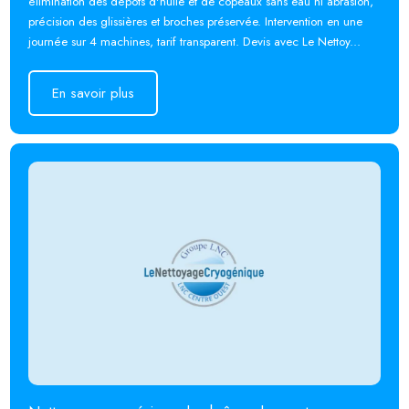
élimination des dépôts d'huile et de copeaux sans eau ni abrasion,
précision des glissières et broches préservée. Intervention en une
journée sur 4 machines, tarif transparent. Devis avec Le Nettoy...
En savoir plus
En savoir plus