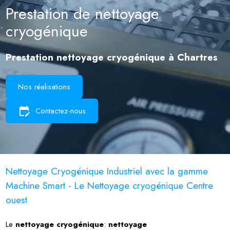
Prestation de nettoyage
cryogénique
Prestation nettoyage cryogénique à Chartres
Nos réalisations
edit_calendar
Contactez-nous
Nettoyage Cryogénique Industriel avec la gamme
Machine Smart - Le Nettoyage cryogénique Centre
ouest
Le
nettoyage cryogénique
:
nettoyage