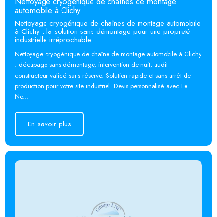
Nettoyage cryogénique de chaînes de montage
automobile à Clichy
Nettoyage cryogénique de chaînes de montage automobile
à Clichy : la solution sans démontage pour une propreté
industrielle irréprochable
Nettoyage cryogénique de chaîne de montage automobile à Clichy
: décapage sans démontage, intervention de nuit, audit
constructeur validé sans réserve. Solution rapide et sans arrêt de
production pour votre site industriel. Devis personnalisé avec Le
Ne...
En savoir plus
En savoir plus