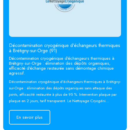
Décontamination cryogénique d'échangeurs thermiques
à Brétigny-sur-Orge (91)
Décontamination cryogénique d'échangeurs thermiques à
Brétigny-sur-Orge : élimination des dépôts organiques,
efficacité d'échange restaurée sans démontage chimique
agressif.
Décontamination cryogénique d'échangeurs thermiques à Brétigny-
sur-Orge : élimination des dépôts organiques sans attaque des
joints, efficacité restaurée à plus de 95 %. Intervention plaque par
plaque en 2 jours, tarif transparent. Le Nettoyage Cryogéni...
En savoir plus
En savoir plus