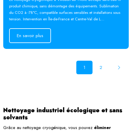
produit chimique, sans démontage des équipements. Sublimation
du CO2 à -78°C, compatible surfaces sensibles et installations sous
tension. Intervention en Île-de-France et Centre-Val de L...
En savoir plus
En savoir plus
1
2
Nettoyage industriel écologique et sans
solvants
Grâce au nettoyage cryogénique, vous pouvez
éliminer