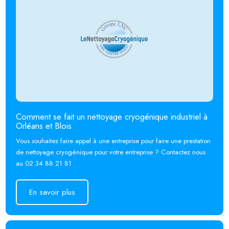
Comment se fait un nettoyage cryogénique industriel à
Orléans et Blois
Vous souhaitez faire appel à une entreprise pour faire une prestation
de nettoyage cryogénique pour votre entreprise ? Contactez nous
au 02 34 88 21 81
En savoir plus
En savoir plus